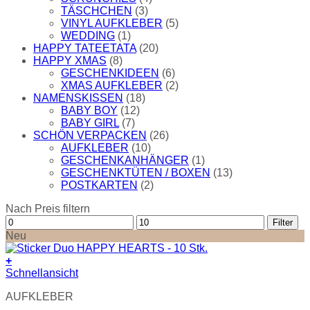
TÄSCHCHEN
(3)
VINYL AUFKLEBER
(5)
WEDDING
(1)
HAPPY TATEETATA
(20)
HAPPY XMAS
(8)
GESCHENKIDEEN
(6)
XMAS AUFKLEBER
(2)
NAMENSKISSEN
(18)
BABY BOY
(12)
BABY GIRL
(7)
SCHÖN VERPACKEN
(26)
AUFKLEBER
(10)
GESCHENKANHÄNGER
(1)
GESCHENKTÜTEN / BOXEN
(13)
POSTKARTEN
(2)
Nach Preis filtern
Min.
Max.
Filter
Preis
Preis
Neu
+
Schnellansicht
AUFKLEBER