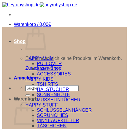
Zum
Inhalt
springen
Warenkorb /
0,00
€
Shop
Es befinden sich keine Produkte im Warenkorb.
HAPPY MUM
PULLOVER
Zurück zum Shop
TSHIRT’S
ACCESSOIRES
Anmelden
HAPPY KIDS
TSHIRT’S
Suche
HALSTÜCHER
nach:
SONNENHÜTE
Warenkorb
MUSSELINTÜCHER
HAPPY STUFF
SCHLÜSSELANHÄNGER
SCRUNCHIES
VINYL AUFKLEBER
TÄSCHCHEN