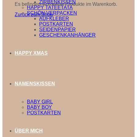
ZIRBENKISSEN
Es befinden sich keine Produkte im Warenkorb.
HAPPY TATEETATA
SCHÖN VERPACKEN
Zurück zum Shop
AUFKLEBER
POSTKARTEN
SEIDENPAPIER
GESCHENKANHÄNGER
HAPPY XMAS
NAMENSKISSEN
BABY GIRL
BABY BOY
POSTKARTEN
ÜBER MICH